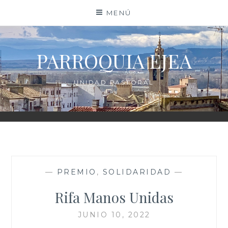
Saltar
MENÚ
al
contenido
PARROQUIA EJEA
UNIDAD PASTORAL
—
PREMIO
,
SOLIDARIDAD
—
Rifa Manos Unidas
JUNIO 10, 2022