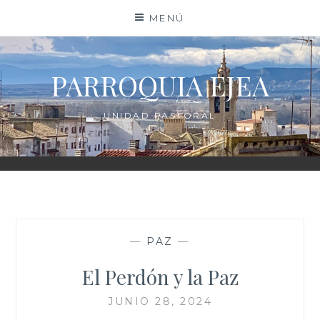
Saltar
MENÚ
al
contenido
PARROQUIA EJEA
UNIDAD PASTORAL
—
PAZ
—
El Perdón y la Paz
JUNIO 28, 2024