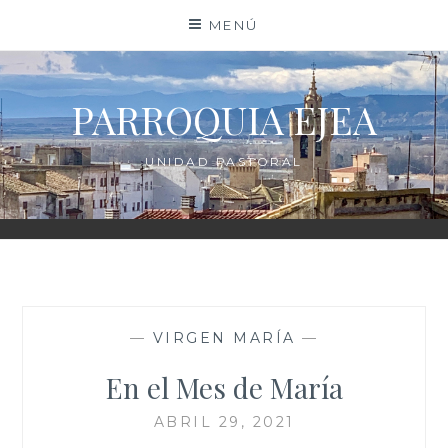
Saltar
MENÚ
al
contenido
PARROQUIA EJEA
UNIDAD PASTORAL
—
VIRGEN MARÍA
—
En el Mes de María
ABRIL 29, 2021