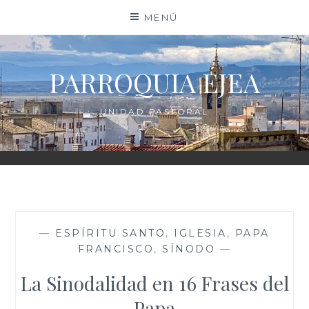
Saltar
MENÚ
al
contenido
PARROQUIA EJEA
UNIDAD PASTORAL
—
ESPÍRITU SANTO
,
IGLESIA
,
PAPA
FRANCISCO
,
SÍNODO
—
La Sinodalidad en 16 Frases del
Papa