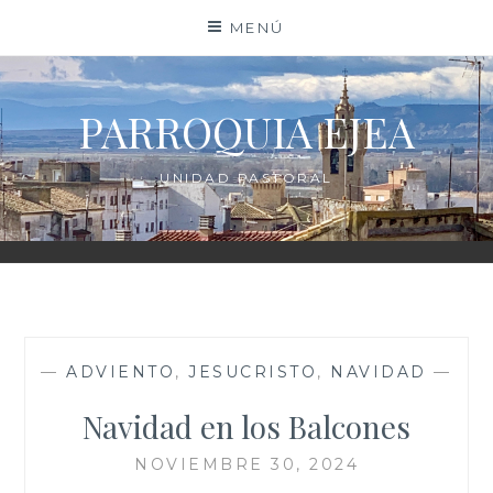
Saltar
MENÚ
al
contenido
PARROQUIA EJEA
UNIDAD PASTORAL
—
ADVIENTO
,
JESUCRISTO
,
NAVIDAD
—
Navidad en los Balcones
NOVIEMBRE 30, 2024