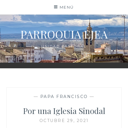
Saltar
MENÚ
al
contenido
PARROQUIA EJEA
UNIDAD PASTORAL
—
PAPA FRANCISCO
—
Por una Iglesia Sinodal
OCTUBRE 29, 2021