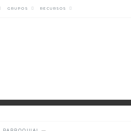
GRUPOS
RECURSOS
PARROQUIA EJEA
UNIDAD PASTORAL
A PARROQUIAL
—