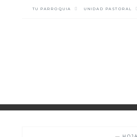
Saltar
TU PARROQUIA
UNIDAD PASTORAL
al
contenido
—
HOJ