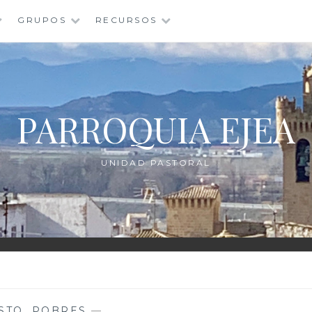
GRUPOS
RECURSOS
PARROQUIA EJEA
UNIDAD PASTORAL
STO
,
POBRES
—