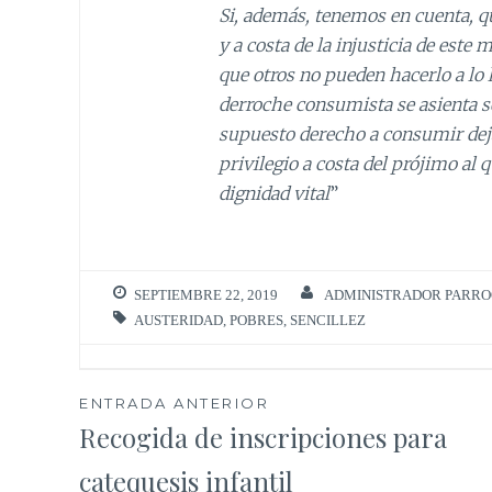
Si, además, tenemos en cuenta, 
y a costa de la injusticia de est
que otros no pueden hacerlo a lo 
derroche consumista se asienta so
supuesto derecho a consumir deja
privilegio a costa del prójimo al 
dignidad vital
”
SEPTIEMBRE 22, 2019
ADMINISTRADOR PARRO
AUSTERIDAD
,
POBRES
,
SENCILLEZ
Navegación
ENTRADA ANTERIOR
Recogida de inscripciones para
de
catequesis infantil