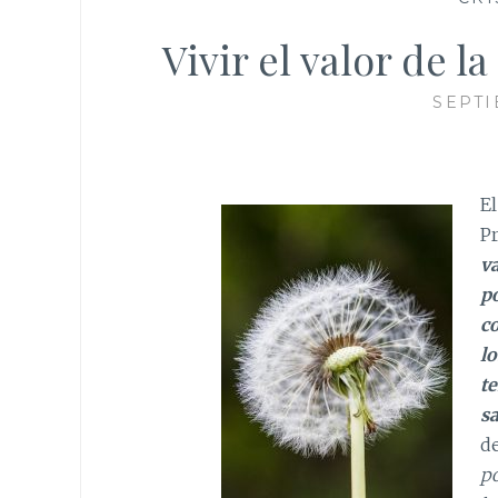
Vivir el valor de la
SEPTI
El
Pr
va
p
c
l
t
s
de
po