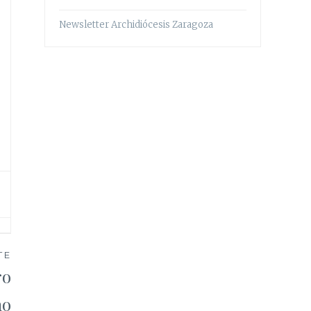
Newsletter Archidiócesis Zaragoza
TE
ro
no