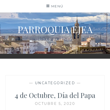
Saltar
MENÚ
al
contenido
PARROQUIA EJEA
UNIDAD PASTORAL
—
UNCATEGORIZED
—
4 de Octubre, Día del Papa
OCTUBRE 5, 2020