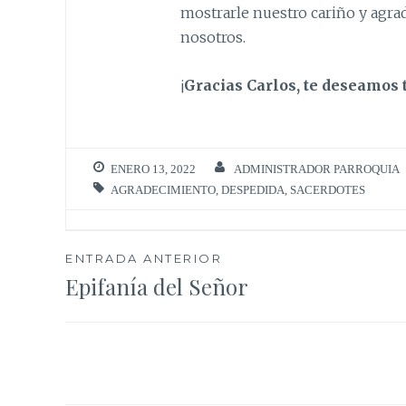
mostrarle nuestro cariño y agra
nosotros.
¡
Gracias Carlos, te deseamos 
ENERO 13, 2022
ADMINISTRADOR PARROQUIA
AGRADECIMIENTO
,
DESPEDIDA
,
SACERDOTES
Navegación
ENTRADA ANTERIOR
Epifanía del Señor
de
entradas